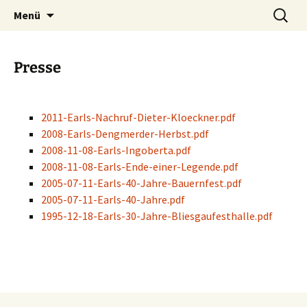
The Earls l Hans Werner Latz Band l Latz &
Zum
Suchen
Latz Musik
Menü
Inhalt
nach:
Latz
springen
Presse
2011-Earls-Nachruf-Dieter-Kloeckner.pdf
2008-Earls-Dengmerder-Herbst.pdf
2008-11-08-Earls-Ingoberta.pdf
2008-11-08-Earls-Ende-einer-Legende.pdf
2005-07-11-Earls-40-Jahre-Bauernfest.pdf
2005-07-11-Earls-40-Jahre.pdf
1995-12-18-Earls-30-Jahre-Bliesgaufesthalle.pdf